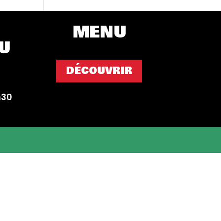
MENU
U
DÉCOUVRIR
h30