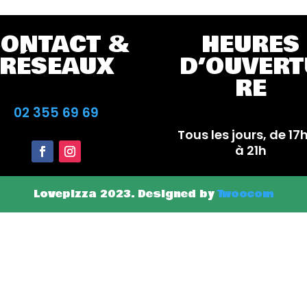
ONTACT &
HEURES
RÉSEAUX
D’OUVERT
RE
02 355 69 69
Tous les jours, de 17
à 21h
Lovepizza 2023. Designed by
Twoocom